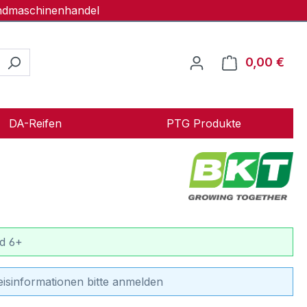
andmaschinenhandel
0,00 €
Ware
DA-Reifen
PTG Produkte
d 6+
eisinformationen bitte anmelden