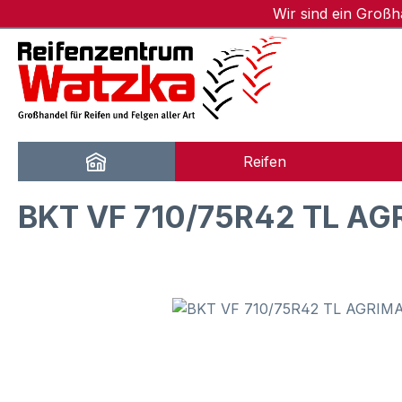
Wir sind ein Groß
m Hauptinhalt springen
Zur Suche springen
Zur Hauptnavigation springen
Reifen
BKT VF 710/75R42 TL A
Bildergalerie überspringen