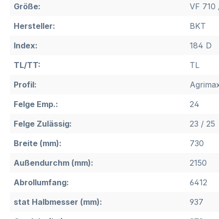
Größe:
VF 710 
Hersteller:
BKT
Index:
184 D
TL/TT:
TL
Profil:
Agrimax
Felge Emp.:
24
Felge Zulässig:
23 / 25
Breite (mm):
730
Außendurchm (mm):
2150
Abrollumfang:
6412
stat Halbmesser (mm):
937