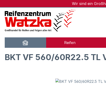
Wir sind ein Groß
m Hauptinhalt springen
Zur Suche springen
Zur Hauptnavigation springen
Reifen
BKT VF 560/60R22.5 TL 
Bildergalerie überspringen