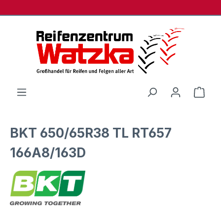
Zum Hauptinhalt springen
Ware
BKT 650/65R38 TL RT657
166A8/163D