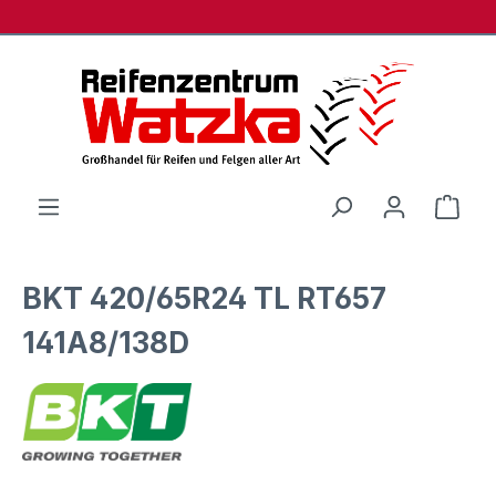
Zum Hauptinhalt springen
Ware
BKT 420/65R24 TL RT657
141A8/138D