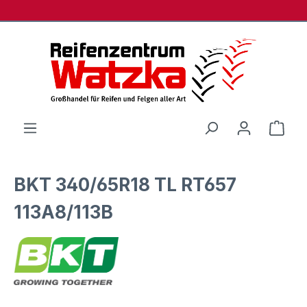
Zum Hauptinhalt springen
Ware
BKT 340/65R18 TL RT657
113A8/113B