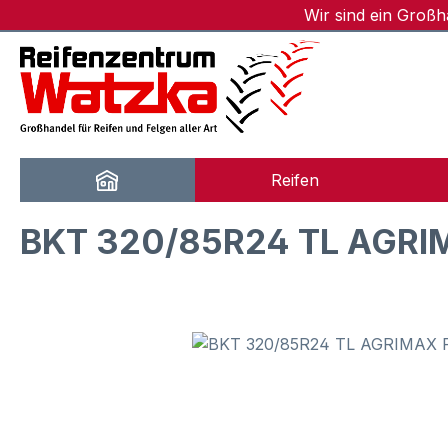
Wir sind ein Groß
m Hauptinhalt springen
Zur Suche springen
Zur Hauptnavigation springen
Reifen
BKT 320/85R24 TL AGRI
Bildergalerie überspringen