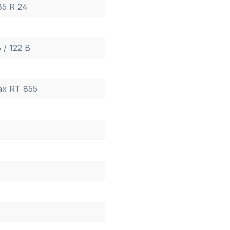
85 R 24
 / 122 B
ax RT 855