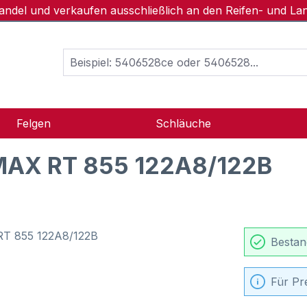
handel und verkaufen ausschließlich an den Reifen- und L
Felgen
Schläuche
MAX RT 855 122A8/122B
Bestan
Für Pr