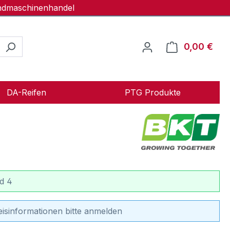
andmaschinenhandel
0,00 €
Ware
DA-Reifen
PTG Produkte
d 4
eisinformationen bitte anmelden