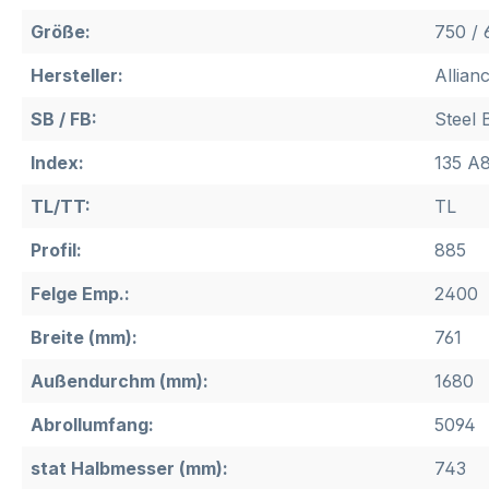
Größe:
750 / 
Hersteller:
Allian
SB / FB:
Steel 
Index:
135 A8
TL/TT:
TL
Profil:
885
Felge Emp.:
2400
Breite (mm):
761
Außendurchm (mm):
1680
Abrollumfang:
5094
stat Halbmesser (mm):
743