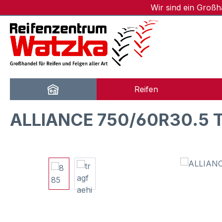
Wir sind ein Groß
m Hauptinhalt springen
Zur Suche springen
Zur Hauptnavigation springen
Reifen
ALLIANCE 750/60R30.5 T
Bildergalerie überspringen