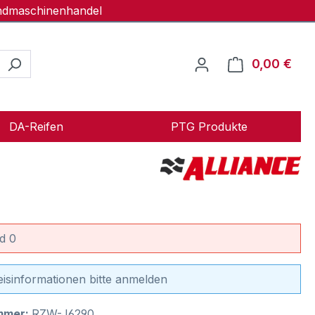
andmaschinenhandel
0,00 €
Ware
DA-Reifen
PTG Produkte
d 0
eisinformationen bitte anmelden
mmer:
RZW-J6290