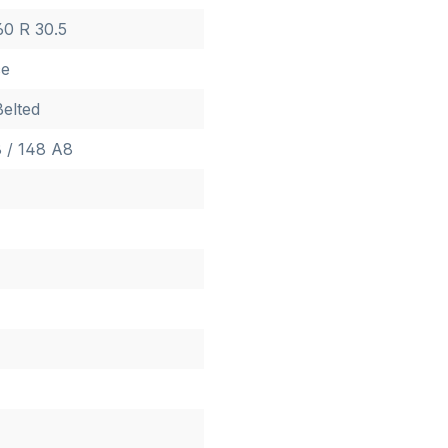
60 R 30.5
ce
Belted
 / 148 A8