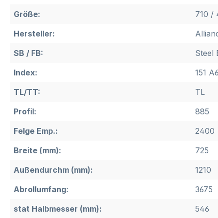
Größe:
710 / 
Hersteller:
Allian
SB / FB:
Steel 
Index:
151 A
TL/TT:
TL
Profil:
885
Felge Emp.:
2400
Breite (mm):
725
Außendurchm (mm):
1210
Abrollumfang:
3675
stat Halbmesser (mm):
546