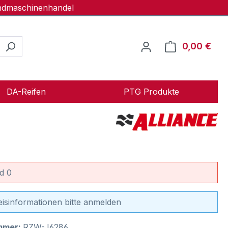
andmaschinenhandel
0,00 €
Ware
DA-Reifen
PTG Produkte
d 0
eisinformationen bitte anmelden
mmer:
RZW-J6286