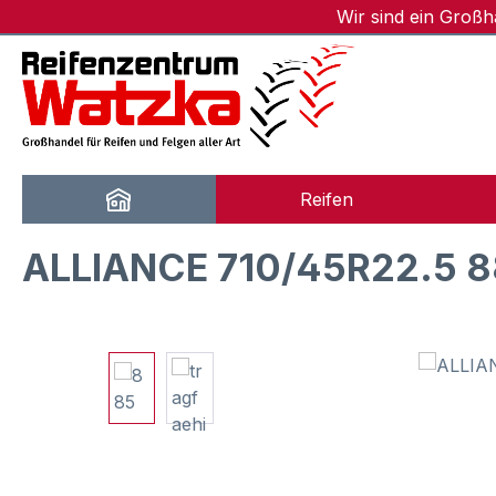
Wir sind ein Groß
m Hauptinhalt springen
Zur Suche springen
Zur Hauptnavigation springen
Reifen
ALLIANCE 710/45R22.5 8
Bildergalerie überspringen