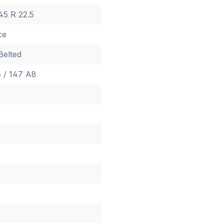
45 R 22.5
ce
Belted
6 / 147 A8