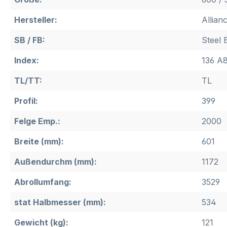
Hersteller:
Allian
SB / FB:
Steel 
Index:
136 A8
TL/TT:
TL
Profil:
399
Felge Emp.:
2000
Breite (mm):
601
Außendurchm (mm):
1172
Abrollumfang:
3529
stat Halbmesser (mm):
534
Gewicht (kg):
121