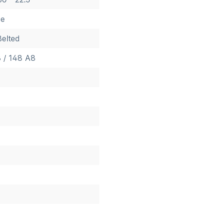
ce
Belted
 / 148 A8