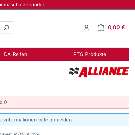
andmaschinenhandel
0,00 €
Ware
DA-Reifen
PTG Produkte
d 0
eisinformationen bitte anmelden
mmer:
RZW-K1126