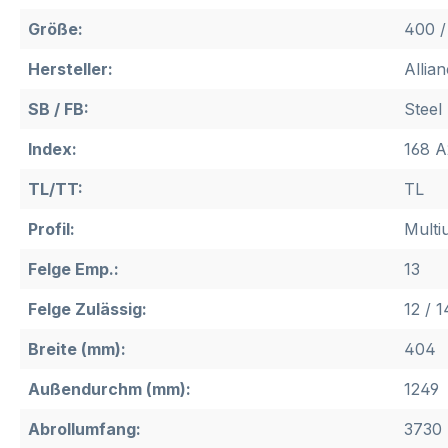
Größe:
400 /
Hersteller:
Allia
SB / FB:
Steel
Index:
168 A
TL/TT:
TL
Profil:
Multi
Felge Emp.:
13
Felge Zulässig:
12 / 1
Breite (mm):
404
Außendurchm (mm):
1249
Abrollumfang:
3730