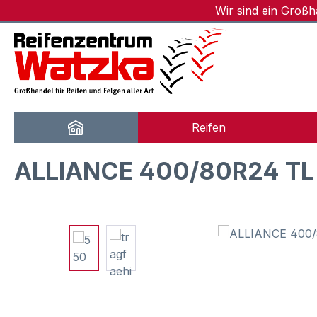
Wir sind ein Groß
m Hauptinhalt springen
Zur Suche springen
Zur Hauptnavigation springen
Reifen
ALLIANCE 400/80R24 TL
Bildergalerie überspringen