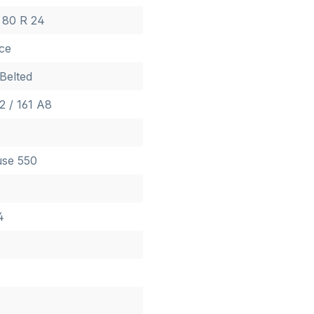
 80 R 24
nce
 Belted
2 / 161 A8
use 550
4