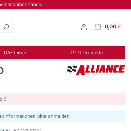
andmaschinenhandel
0,00 €
Ware
DA-Reifen
PTG Produkte
D
d 0
eisinformationen bitte anmelden
mmer:
RZW-X00ND