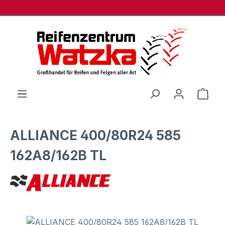
Zum Hauptinhalt springen
Ware
ALLIANCE 400/80R24 585
162A8/162B TL
Bildergalerie überspringen