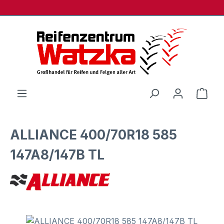
Zum Hauptinhalt springen
Ware
ALLIANCE 400/70R18 585
147A8/147B TL
Bildergalerie überspringen