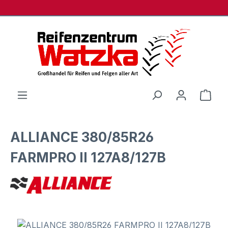
Zum Hauptinhalt springen
Ware
ALLIANCE 380/85R26
FARMPRO II 127A8/127B
Bildergalerie überspringen