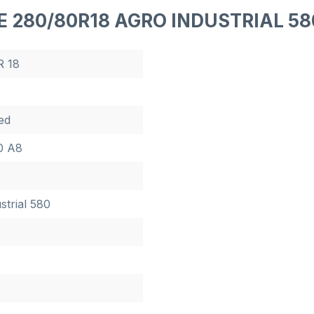
E 280/80R18 AGRO INDUSTRIAL 58
R 18
ed
0 A8
strial 580