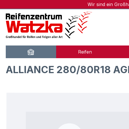
Wir sind ein Groß
m Hauptinhalt springen
Zur Suche springen
Zur Hauptnavigation springen
Reifen
ALLIANCE 280/80R18 AG
Bildergalerie überspringen