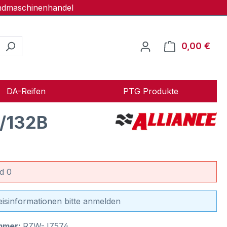
andmaschinenhandel
0,00 €
Ware
DA-Reifen
PTG Produkte
/132B
d 0
eisinformationen bitte anmelden
mmer:
RZW-J7574