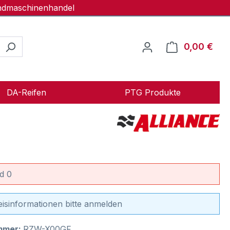
andmaschinenhandel
0,00 €
Ware
DA-Reifen
PTG Produkte
d 0
eisinformationen bitte anmelden
mmer:
RZW-X00GF