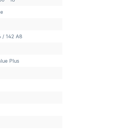
ce
 / 142 A8
lue Plus