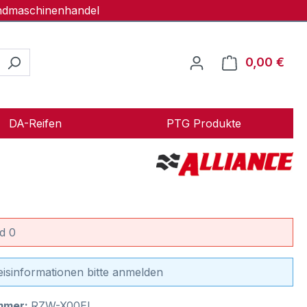
andmaschinenhandel
0,00 €
Ware
DA-Reifen
PTG Produkte
d 0
eisinformationen bitte anmelden
mmer:
RZW-X00EI