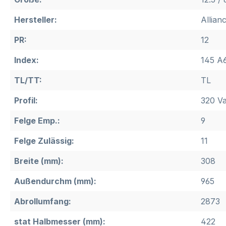
Hersteller:
Allian
PR:
12
Index:
145 A6
TL/TT:
TL
Profil:
320 Va
Felge Emp.:
9
Felge Zulässig:
11
Breite (mm):
308
Außendurchm (mm):
965
Abrollumfang:
2873
stat Halbmesser (mm):
422