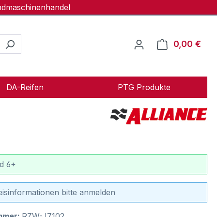
andmaschinenhandel
0,00 €
Ware
DA-Reifen
PTG Produkte
d 6+
eisinformationen bitte anmelden
mmer:
RZW-J7102